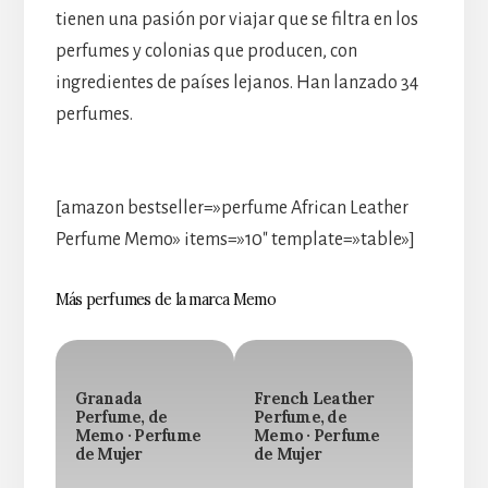
tienen una pasión por viajar que se filtra en los
perfumes y colonias que producen, con
ingredientes de países lejanos. Han lanzado 34
perfumes.
[amazon bestseller=»perfume African Leather
Perfume Memo» items=»10″ template=»table»]
Más perfumes de la marca Memo
Granada
French Leather
Perfume, de
Perfume, de
Memo · Perfume
Memo · Perfume
de Mujer
de Mujer