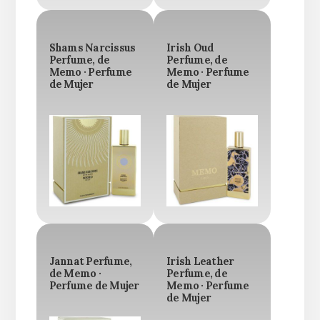
Shams Narcissus
Irish Oud
Perfume, de
Perfume, de
Memo · Perfume
Memo · Perfume
de Mujer
de Mujer
Jannat Perfume,
Irish Leather
de Memo ·
Perfume, de
Perfume de Mujer
Memo · Perfume
de Mujer