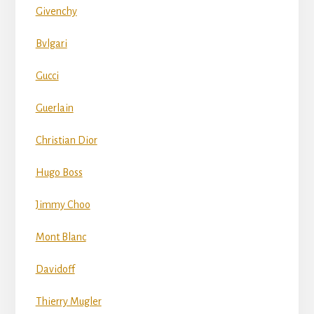
Givenchy
Bvlgari
Gucci
Guerlain
Christian Dior
Hugo Boss
Jimmy Choo
Mont Blanc
Davidoff
Thierry Mugler