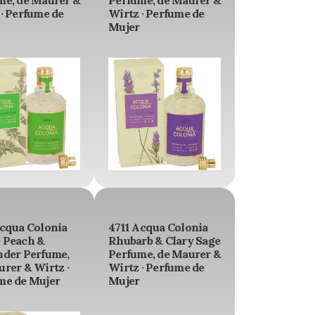
me, de Maurer &
Perfume, de Maurer &
· Perfume de
Wirtz · Perfume de
Mujer
Acqua Colonia
4711 Acqua Colonia
 Peach &
Rhubarb & Clary Sage
nder Perfume,
Perfume, de Maurer &
rer & Wirtz ·
Wirtz · Perfume de
me de Mujer
Mujer