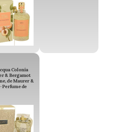
Acqua Colonia
er & Bergamot
me, de Maurer &
· Perfume de