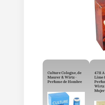
Culture Cologne, de
4711 
Maurer & Wirtz ·
Lime 
Perfume de Hombre
Perfu
Wirtz 
Mujer