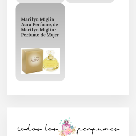
Marilyn Miglin
Aura Perfume, de
Marilyn Miglin ·
Perfume de Mujer
Barra
lateral