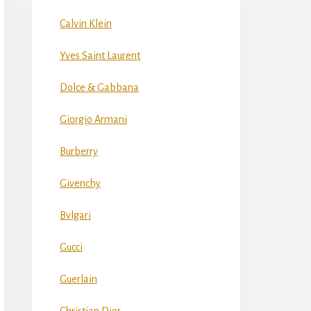
Calvin Klein
Yves Saint Laurent
Dolce & Gabbana
Giorgio Armani
Burberry
Givenchy
Bvlgari
Gucci
Guerlain