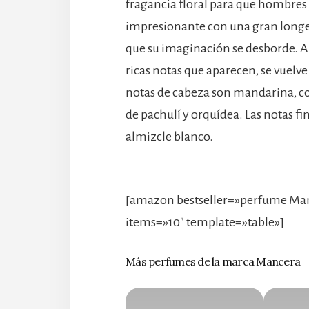
fragancia floral para que hombre
impresionante con una gran longevi
que su imaginación se desborde. A m
ricas notas que aparecen, se vuelv
notas de cabeza son mandarina, co
de pachulí y orquídea. Las notas fi
almizcle blanco.
[amazon bestseller=»perfume Ma
items=»10″ template=»table»]
Más perfumes de la marca Mancera