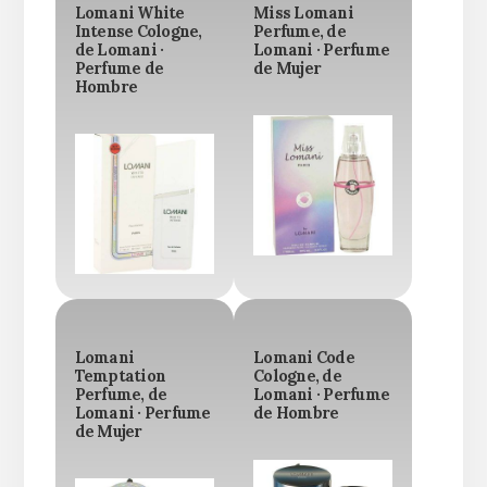
Lomani White
Miss Lomani
Intense Cologne,
Perfume, de
de Lomani ·
Lomani · Perfume
Perfume de
de Mujer
Hombre
Lomani
Lomani Code
Temptation
Cologne, de
Perfume, de
Lomani · Perfume
Lomani · Perfume
de Hombre
de Mujer