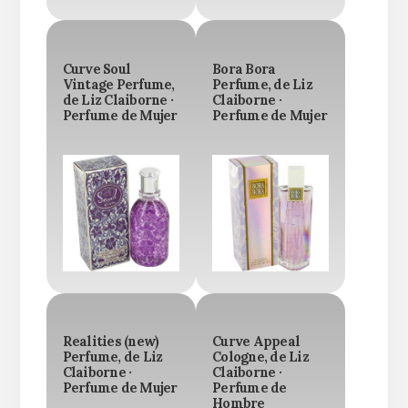
Curve Soul
Bora Bora
Vintage Perfume,
Perfume, de Liz
de Liz Claiborne ·
Claiborne ·
Perfume de Mujer
Perfume de Mujer
Realities (new)
Curve Appeal
Perfume, de Liz
Cologne, de Liz
Claiborne ·
Claiborne ·
Perfume de Mujer
Perfume de
Hombre