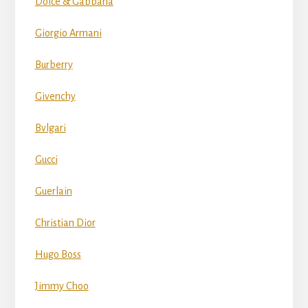
Dolce & Gabbana
Giorgio Armani
Burberry
Givenchy
Bvlgari
Gucci
Guerlain
Christian Dior
Hugo Boss
Jimmy Choo