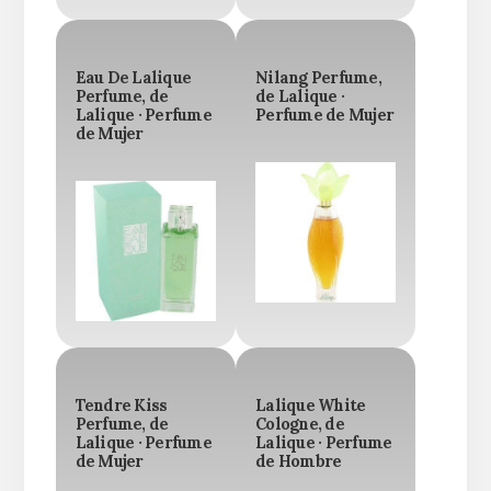
Eau De Lalique
Nilang Perfume,
Perfume, de
de Lalique ·
Lalique · Perfume
Perfume de Mujer
de Mujer
Tendre Kiss
Lalique White
Perfume, de
Cologne, de
Lalique · Perfume
Lalique · Perfume
de Mujer
de Hombre