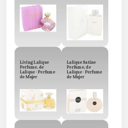
Living Lalique
Lalique Satine
Perfume, de
Perfume, de
Lalique · Perfume
Lalique · Perfume
de Mujer
de Mujer