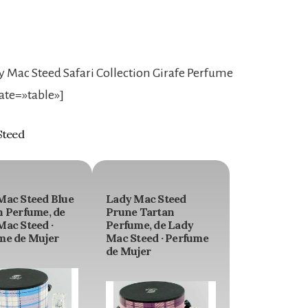
 Mac Steed Safari Collection Girafe Perfume
ate=»table»]
Steed
Mac Steed Blue
Lady Mac Steed
n Perfume, de
Prune Tartan
Mac Steed ·
Perfume, de Lady
me de Mujer
Mac Steed · Perfume
de Mujer