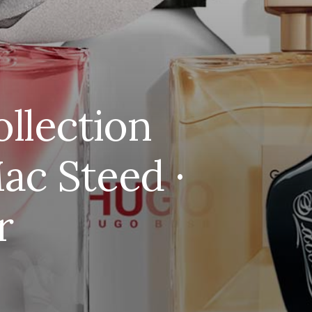
llection
ac Steed ·
r