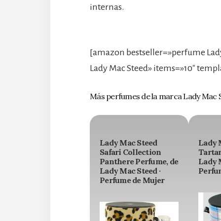
internas.
[amazon bestseller=»perfume Lady
Lady Mac Steed» items=»10″ templ
Más perfumes de la marca Lady Mac 
Lady Mac Steed
Lady 
Safari Collection
Tarta
Panthere Perfume, de
Lady 
Lady Mac Steed ·
Perfu
Perfume de Mujer