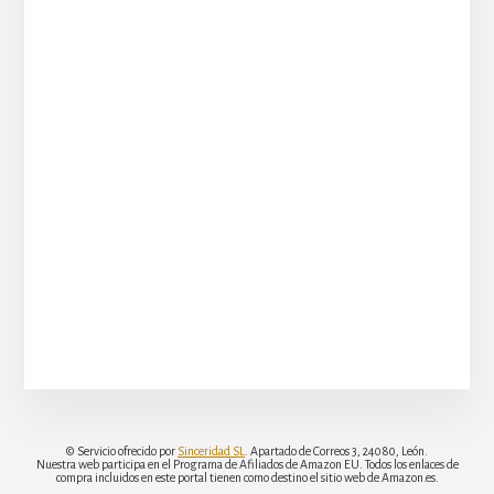
© Servicio ofrecido por
Sinceridad SL
. Apartado de Correos 3, 24080, León.
Nuestra web participa en el Programa de Afiliados de Amazon EU. Todos los enlaces de
compra incluidos en este portal tienen como destino el sitio web de Amazon.es.