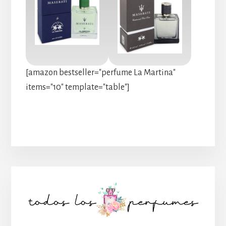
[amazon bestseller="perfume La Martina"
items="10" template="table"]
Barra
lateral
principal