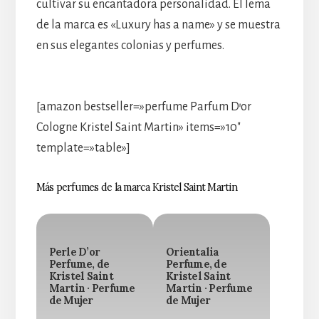
cultivar su encantadora personalidad. El lema
de la marca es «Luxury has a name» y se muestra
en sus elegantes colonias y perfumes.
[amazon bestseller=»perfume Parfum D’or
Cologne Kristel Saint Martin» items=»10″
template=»table»]
Más perfumes de la marca Kristel Saint Martin
Perle D’or
Orientalia
Perfume, de
Perfume, de
Kristel Saint
Kristel Saint
Martin · Perfume
Martin · Perfume
de Mujer
de Mujer