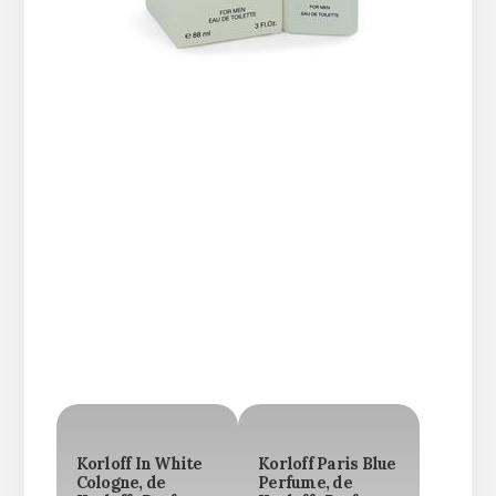
Korloff In White
Korloff Paris Blue
Cologne, de
Perfume, de