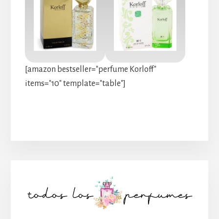
[amazon bestseller="perfume Korloff"
items="10" template="table"]
Barra
lateral
principal