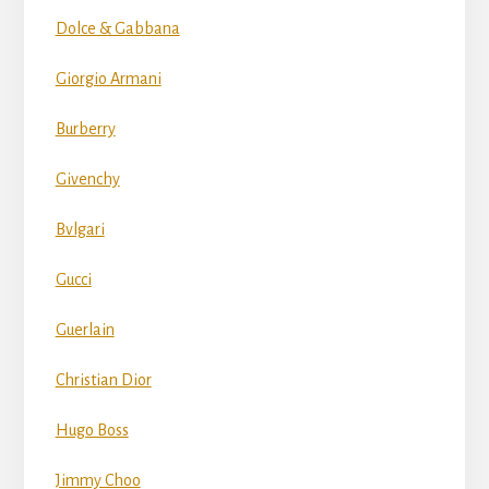
Dolce & Gabbana
Giorgio Armani
Burberry
Givenchy
Bvlgari
Gucci
Guerlain
Christian Dior
Hugo Boss
Jimmy Choo