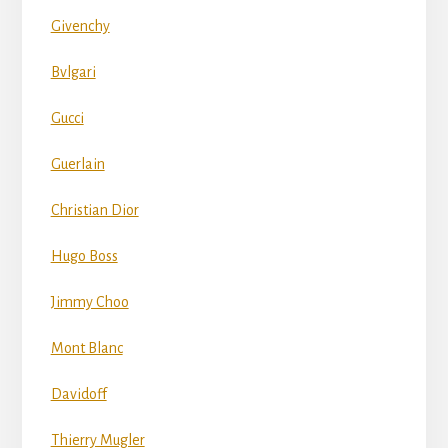
Givenchy
Bvlgari
Gucci
Guerlain
Christian Dior
Hugo Boss
Jimmy Choo
Mont Blanc
Davidoff
Thierry Mugler