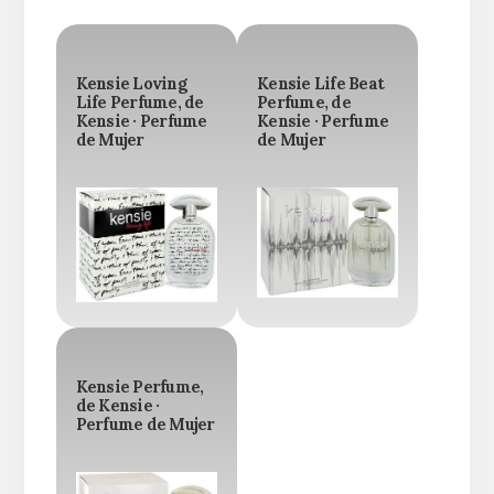
Kensie Loving
Kensie Life Beat
Life Perfume, de
Perfume, de
Kensie · Perfume
Kensie · Perfume
de Mujer
de Mujer
Kensie Perfume,
de Kensie ·
Perfume de Mujer