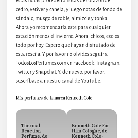
estas notas proceden a notas de corazón de
cedro, vetiver y canela, y luego notas de fondo de
sándalo, musgo de roble, almizcle y tonka.
Ahora yo recomendaría este para cualquier
estación menos el invierno. Ahora, chicos, eso es
todo por hoy. Espero que hayan disfrutado de
esta reseña. Y por favor no olvides seguir a
TodosLosPerfumes.com en Facebook, Instagram,
Twitter y Snapchat. Y, de nuevo, por favor,
suscríbase a nuestro canal de YouTube.
Más perfumes de la marca Kenneth Cole
Thermal
Kenneth Cole For
Reaction
Him Cologne, de
Perfume, de
Kenneth Cole ·