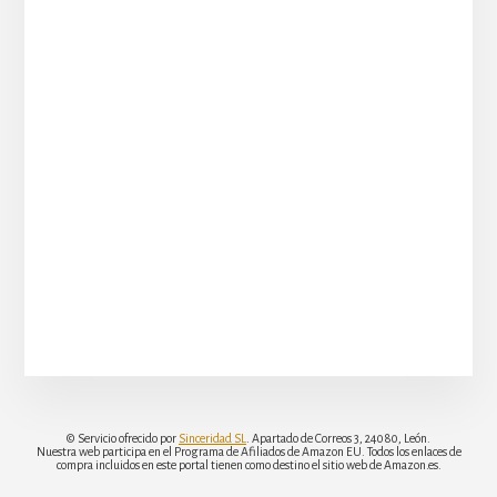
© Servicio ofrecido por
Sinceridad SL
. Apartado de Correos 3, 24080, León.
Nuestra web participa en el Programa de Afiliados de Amazon EU. Todos los enlaces de
compra incluidos en este portal tienen como destino el sitio web de Amazon.es.