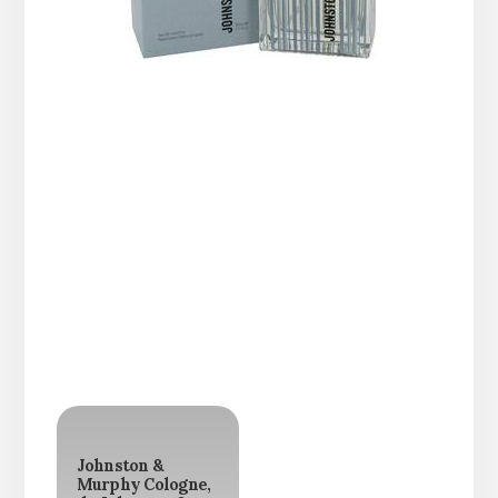
Johnston &
Murphy Cologne,