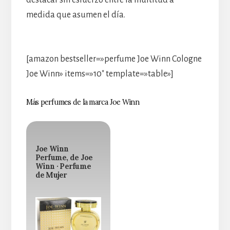
destacar sin esfuerzo entre la multitud a
medida que asumen el día.
[amazon bestseller=»perfume Joe Winn Cologne
Joe Winn» items=»10″ template=»table»]
Más perfumes de la marca Joe Winn
Joe Winn
Perfume, de Joe
Winn · Perfume
de Mujer