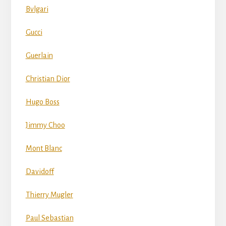
Bvlgari
Gucci
Guerlain
Christian Dior
Hugo Boss
Jimmy Choo
Mont Blanc
Davidoff
Thierry Mugler
Paul Sebastian