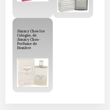
Jimmy Choo Ice
Cologne, de
Jimmy Choo ·
Perfume de
Hombre