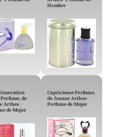
Hombre
Generation
Capricieuse Perfume,
 Perfume, de
de Jeanne Arthes ·
 Arthes ·
Perfume de Mujer
me de Mujer