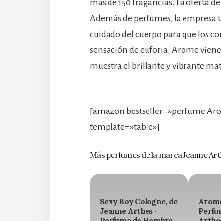
más de 150 fragancias. La oferta d
Además de perfumes, la empresa ta
cuidado del cuerpo para que los c
sensación de euforia. Arome viene 
muestra el brillante y vibrante ma
[amazon bestseller=»perfume Aro
template=»table»]
Más perfumes de la marca Jeanne Art
Sexy Boy Cologne, de
Arome
Jeanne Arthes ·
Perfu
Perfume de Hombre
Arthes