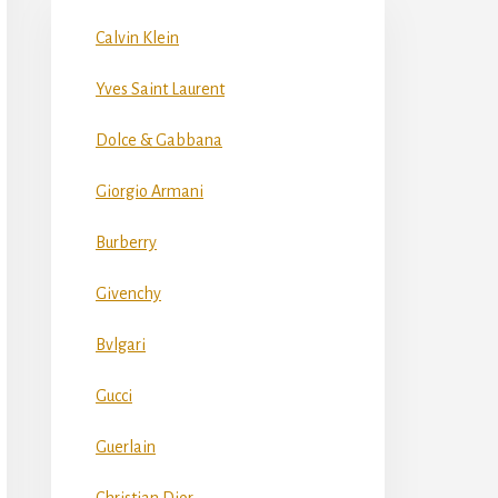
Calvin Klein
Yves Saint Laurent
Dolce & Gabbana
Giorgio Armani
Burberry
Givenchy
Bvlgari
Gucci
Guerlain