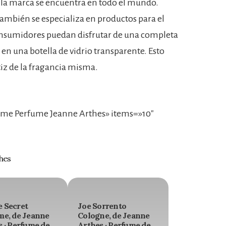
e la marca se encuentra en todo el mundo.
mbién se especializa en productos para el
onsumidores puedan disfrutar de una completa
en una botella de vidrio transparente. Esto
tiz de la fragancia misma.
me Perfume Jeanne Arthes» items=»10″
hes
 Secret
Joe Sorrento
me, de Jeanne
Cologne, de Jeanne
 · Perfume de
Arthes · Perfume de