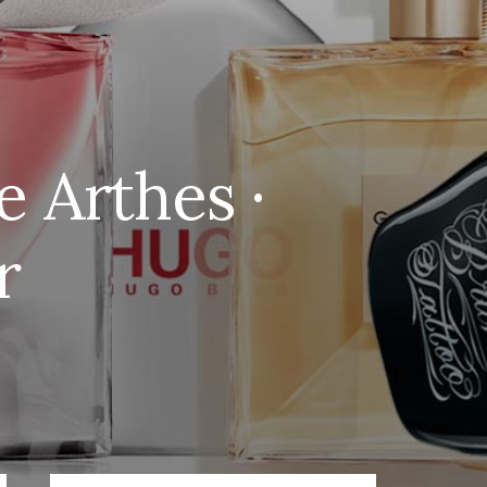
 Arthes ·
r