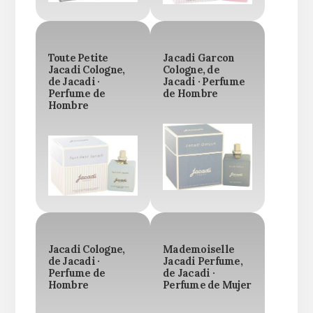
Toute Petite
Jacadi Garcon
Jacadi Cologne,
Cologne, de
de Jacadi ·
Jacadi · Perfume
Perfume de
de Hombre
Hombre
Jacadi Cologne,
Mademoiselle
de Jacadi ·
Jacadi Perfume,
Perfume de
de Jacadi ·
Hombre
Perfume de Mujer