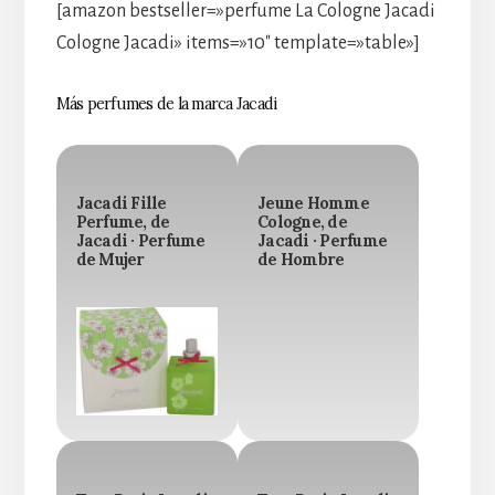
[amazon bestseller=»perfume La Cologne Jacadi
Cologne Jacadi» items=»10″ template=»table»]
Más perfumes de la marca Jacadi
Jacadi Fille
Jeune Homme
Perfume, de
Cologne, de
Jacadi · Perfume
Jacadi · Perfume
de Mujer
de Hombre