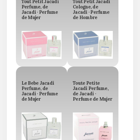
Tout Petit Jacadi
Tout Petit Jacadi
Perfume, de
Cologne, de
Jacadi · Perfume
Jacadi · Perfume
de Mujer
de Hombre
Le Bebe Jacadi
Toute Petite
Perfume, de
Jacadi Perfume,
Jacadi · Perfume
de Jacadi ·
de Mujer
Perfume de Mujer