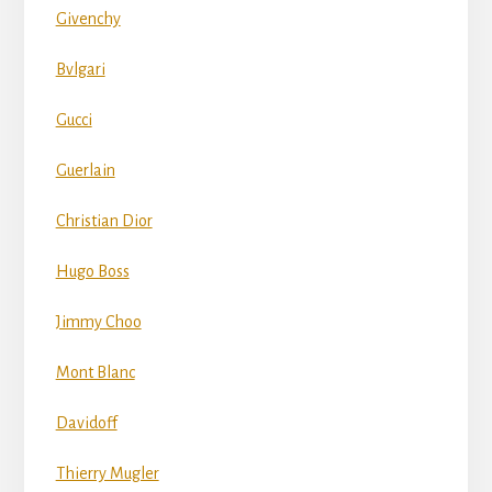
Givenchy
Bvlgari
Gucci
Guerlain
Christian Dior
Hugo Boss
Jimmy Choo
Mont Blanc
Davidoff
Thierry Mugler