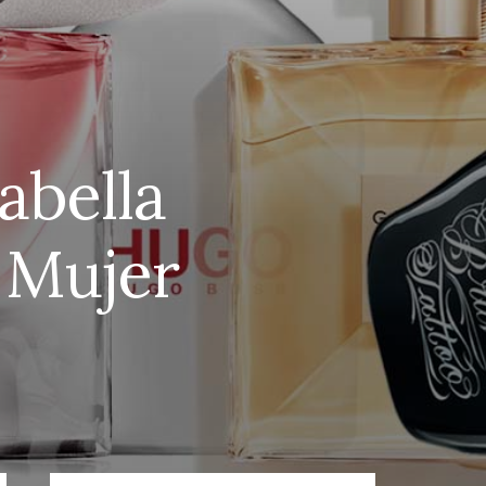
abella
e Mujer