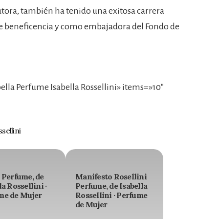
tora, también ha tenido una exitosa carrera
de beneficencia y como embajadora del Fondo de
lla Perfume Isabella Rossellini» items=»10″
ellini
 Perfume, de
Manifesto Rosellini
la Rossellini ·
Perfume, de Isabella
me de Mujer
Rossellini · Perfume
de Mujer