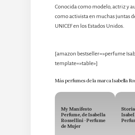
Conocida como modelo, actriz y au
como activista en muchas juntas 
UNICEF en los Estados Unidos.
[amazon bestseller=»perfume Isabe
template=»table»]
Más perfumes de la marca Isabella Ross
My Manifesto
Storia
Perfume, de Isabella
Isabel
Rossellini · Perfume
Perfu
de Mujer