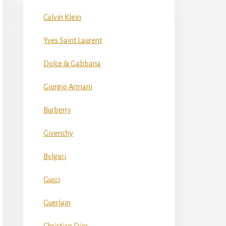
Calvin Klein
Yves Saint Laurent
Dolce & Gabbana
Giorgio Armani
Burberry
Givenchy
Bvlgari
Gucci
Guerlain