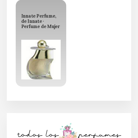
Innate Perfume,
de Innate ·
Perfume de Mujer
Barra
lateral