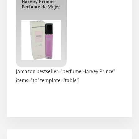
Harvey Prince ·
Perfume de Mujer
[amazon bestseller="perfume Harvey Prince"
items="10" template="table"]
Barra