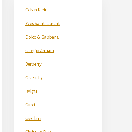
Calvin Klein
Yves Saint Laurent
Dolce & Gabbana
Giorgio Armani
Burberry
Givenchy
Bvlgari
Gucci
Guerlain