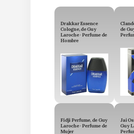
Drakkar Essence
Cland
Cologne, de Guy
de Gu
Laroche · Perfume de
Perfu
Hombre
Fidji Perfume, de Guy
Jai Os
Laroche · Perfume de
Guy L
Mujer
Perfu