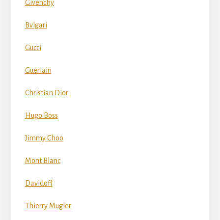
Givenchy
Bvlgari
Gucci
Guerlain
Christian Dior
Hugo Boss
Jimmy Choo
Mont Blanc
Davidoff
Thierry Mugler