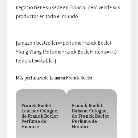
negocio tiene su sede en Francia, pero vende sus
productos en todo el mundo.
[amazon bestseller=»perfume Franck Boclet
Ylang Ylang Perfume Franck Boclet» items=»10″
template=»table»]
Más perfumes de la marca Franck Boclet
Franck Boclet
Franck Boclet
Leather Cologne,
Balsam Cologne,
de Franck Boclet ·
de Franck Boclet ·
Perfume de
Perfume de
Hombre
Hombre