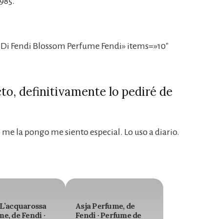
985.
Di Fendi Blossom Perfume Fendi» items=»10″
o, definitivamente lo pediré de
me la pongo me siento especial. Lo uso a diario.
 L’acquarossa
Asja Perfume, de
e, de Fendi ·
Fendi · Perfume de