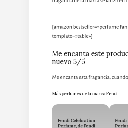
fragancia de la marca se lanzó en 1
[amazon bestseller=»perfume Fan 
template=»table»]
Me encanta este product
nuevo 5/5
Me encanta esta fragancia, cuando 
Más perfumes de la marca Fendi
Fendi Celebration
Fendi
Perfume, de Fendi ·
Perfum