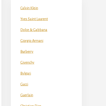
Calvin Klein
Yves Saint Laurent
Dolce & Gabbana
Giorgio Armani
Burberry
Givenchy
Bvlgari
Gucci
Guerlain