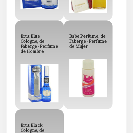
Brut Blue
Babe Perfume, de
Cologne, de
Faberge · Perfume
Faberge · Perfume
de Mujer
de Hombre
Brut Black
Cologne, de