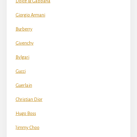
Dolce & Gabbana
Giorgio Armani
Burberry
Givenchy
Bvlgari
Gucci
Guerlain
Christian Dior
Hugo Boss
Jimmy Choo