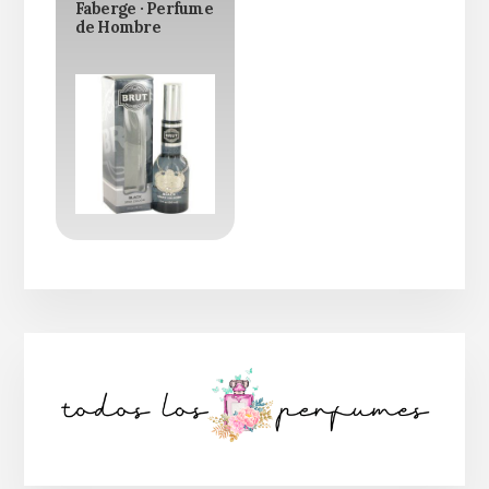
Faberge · Perfume
de Hombre
Barra
lateral
principal