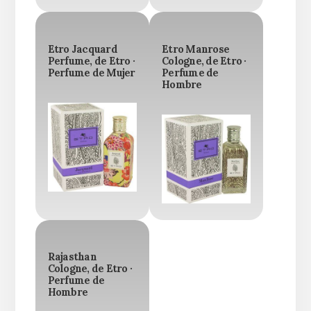
Etro Jacquard
Etro Manrose
Perfume, de Etro ·
Cologne, de Etro ·
Perfume de Mujer
Perfume de
Hombre
Rajasthan
Cologne, de Etro ·
Perfume de
Hombre