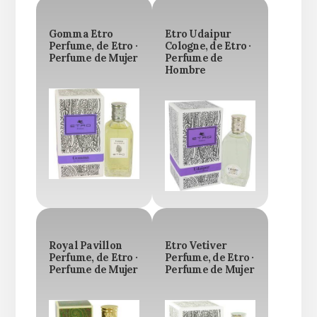
Gomma Etro
Etro Udaipur
Perfume, de Etro ·
Cologne, de Etro ·
Perfume de Mujer
Perfume de
Hombre
Royal Pavillon
Etro Vetiver
Perfume, de Etro ·
Perfume, de Etro ·
Perfume de Mujer
Perfume de Mujer