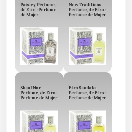
Paisley Perfume,
New Traditions
de Etro · Perfume
Perfume, de Etro ·
de Mujer
Perfume de Mujer
Shaal Nur
Etro Sandalo
Perfume, de Etro ·
Perfume, de Etro ·
Perfume de Mujer
Perfume de Mujer