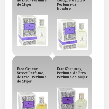
de Etro · Perfume
Cologne, de Etro ·
de Mujer
Perfume de
Hombre
Etro Greene
Etro Shantung
Street Perfume,
Perfume, de Etro ·
de Etro · Perfume
Perfume de Mujer
de Mujer