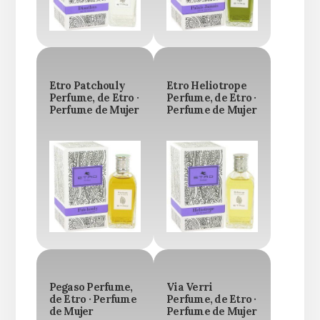
Etro Patchouly
Etro Heliotrope
Perfume, de Etro ·
Perfume, de Etro ·
Perfume de Mujer
Perfume de Mujer
Pegaso Perfume,
Via Verri
de Etro · Perfume
Perfume, de Etro ·
de Mujer
Perfume de Mujer