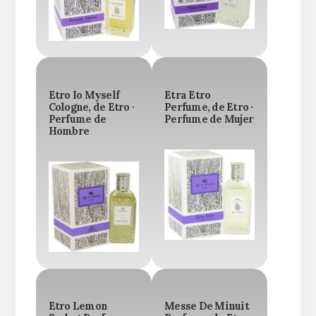
Etro Io Myself
Etra Etro
Cologne, de Etro ·
Perfume, de Etro ·
Perfume de
Perfume de Mujer
Hombre
Etro Lemon
Messe De Minuit