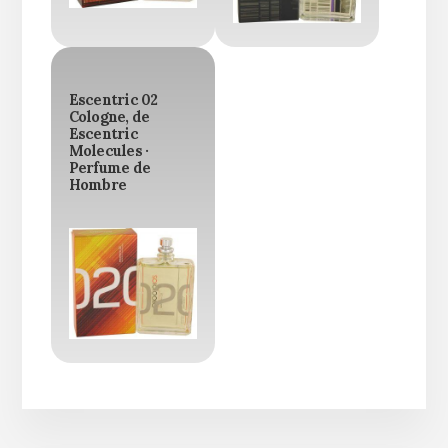
Escentric 02
Cologne, de
Escentric
Molecules ·
Perfume de
Hombre