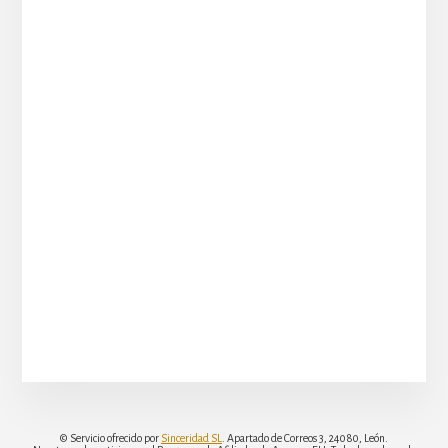
© Servicio ofrecido por
Sinceridad SL
. Apartado de Correos 3, 24080, León.