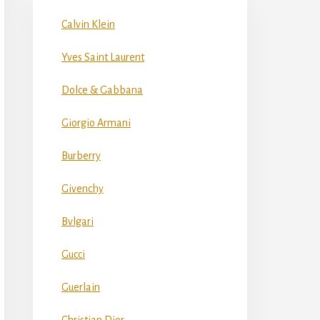
Calvin Klein
Yves Saint Laurent
Dolce & Gabbana
Giorgio Armani
Burberry
Givenchy
Bvlgari
Gucci
Guerlain