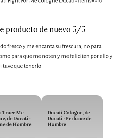
ti Fight For Me Cologne Ducati» items=»10″
te producto de nuevo 5/5
ado fresco y me encanta su frescura, no para
omo para que me noten y me feliciten por ello y
 tuve que tenerlo
i Trace Me
Ducati Cologne, de
e, de Ducati ·
Ducati · Perfume de
me de Hombre
Hombre