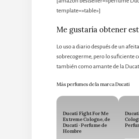
[amazon bestseller=»perfume Duca
template=»table»]
Me gustaría obtener es
Lo uso a diario después de un afeit
sobrecogerme, pero lo suficiente c
también como amante de la Ducati
Más perfumes de la marca Ducati
Ducati Fight For Me
Ducat
Extreme Cologne, de
Cologn
Ducati · Perfume de
Perfu
Hombre