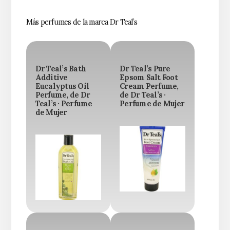
Más perfumes de la marca Dr Teal’s
Dr Teal’s Bath
Dr Teal’s Pure
Additive
Epsom Salt Foot
Eucalyptus Oil
Cream Perfume,
Perfume, de Dr
de Dr Teal’s ·
Teal’s · Perfume
Perfume de Mujer
de Mujer