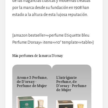
de las fragancias clásicas y modernas creadas
por la marca desde su fundación en 1908 han
estado a la altura de esta lujosa reputación.
[amazon bestseller=»perfume Etiquette Bleu
Perfume D’orsay» items=»10″ template=»table»]
Más perfumes de la marca D’orsay
Arome 3 Perfume,
L’intrigante
de D’orsay ·
Perfume, de
Perfume de Mujer
D’orsay · Perfume
de Mujer