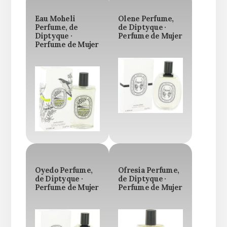
Eau Moheli
Olene Perfume,
Perfume, de
de Diptyque ·
Diptyque ·
Perfume de Mujer
Perfume de Mujer
Oyedo Perfume,
Ofresia Perfume,
de Diptyque ·
de Diptyque ·
Perfume de Mujer
Perfume de Mujer