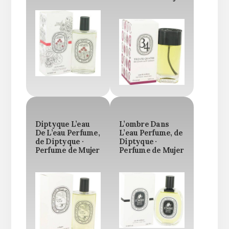
Diptyque L’eau
L’ombre Dans
De L’eau Perfume,
L’eau Perfume, de
de Diptyque ·
Diptyque ·
Perfume de Mujer
Perfume de Mujer