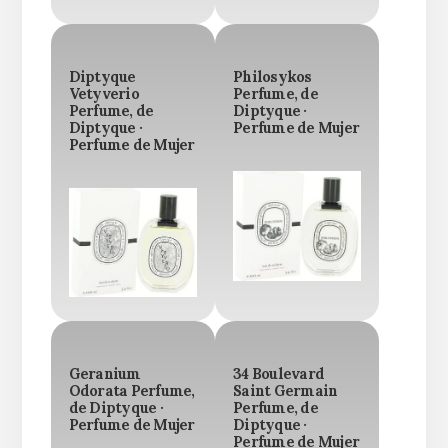
Diptyque
Philosykos
Vetyverio
Perfume, de
Perfume, de
Diptyque ·
Diptyque ·
Perfume de Mujer
Perfume de Mujer
Geranium
34 Boulevard
Odorata Perfume,
Saint Germain
de Diptyque ·
Perfume, de
Perfume de Mujer
Diptyque ·
Perfume de Mujer