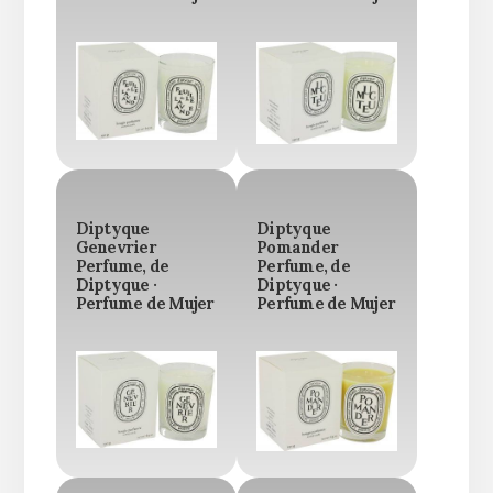
Diptyque
Diptyque
Genevrier
Pomander
Perfume, de
Perfume, de
Diptyque ·
Diptyque ·
Perfume de Mujer
Perfume de Mujer