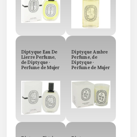
Diptyque Eau De
Diptyque Ambre
Lierre Perfume,
Perfume, de
de Diptyque ·
Diptyque ·
Perfume de Mujer
Perfume de Mujer