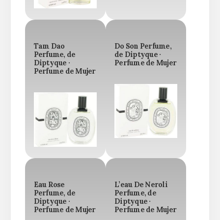
Tam Dao
Do Son Perfume,
Perfume, de
de Diptyque ·
Diptyque ·
Perfume de Mujer
Perfume de Mujer
Eau Rose
L’eau De Neroli
Perfume, de
Perfume, de
Diptyque ·
Diptyque ·
Perfume de Mujer
Perfume de Mujer