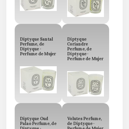
Diptyque Santal
Diptyque
Perfume, de
Coriandre
Diptyque ·
Perfume, de
Perfume de Mujer
Diptyque ·
Perfume de Mujer
Diptyque Oud
Volutes Perfume,
Palao Perfume, de
de Diptyque ·
Diptyque ·
Perfume de Mujer