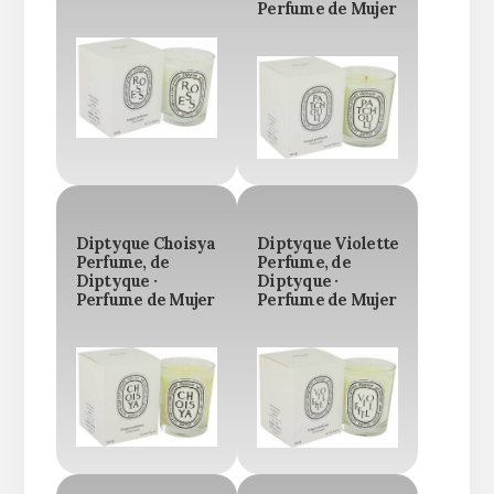
Perfume de Mujer
Diptyque Choisya
Diptyque Violette
Perfume, de
Perfume, de
Diptyque ·
Diptyque ·
Perfume de Mujer
Perfume de Mujer