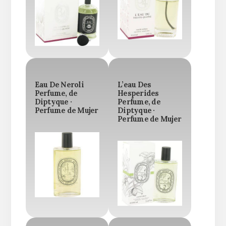
Eau De Neroli
L’eau Des
Perfume, de
Hesperides
Diptyque ·
Perfume, de
Perfume de Mujer
Diptyque ·
Perfume de Mujer