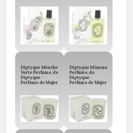
Diptyque Menthe
Diptyque Mimosa
Verte Perfume, de
Perfume, de
Diptyque ·
Diptyque ·
Perfume de Mujer
Perfume de Mujer