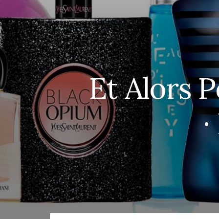
Et Alors 
·