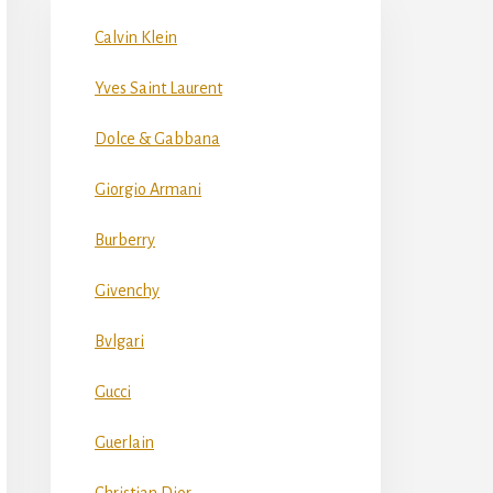
Calvin Klein
Yves Saint Laurent
Dolce & Gabbana
Giorgio Armani
Burberry
Givenchy
Bvlgari
Gucci
Guerlain