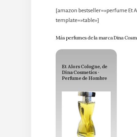
[amazon bestseller=»perfume Et A
template=»table»]
Más perfumes de la marca Dina Cosm
Et Alors Cologne, de
Dina Cosmetics ·
Perfume de Hombre