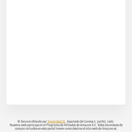
© Servicio ofrecido por
Sinceridad SL
. Apartado de Correos 3, 24080, León.
Nuestra web participa en el Programa de Afiliados de Amazon EU. Todos los enlaces de
compra incluidos en este portal tienen como destino el sitio web de Amazon.es.