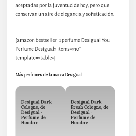
aceptadas por la juventud de hoy, pero que
conservan un aire de elegancia y sofisticación.
[amazon bestseller=»perfume Desigual You
Perfume Desigual» items=»10″
template=»table»]
Más perfumes de la marca Desigual
Desigual Dark
Desigual Dark
Cologne, de
Fresh Cologne, de
Desigual ·
Desigual ·
Perfume de
Perfume de
Hombre
Hombre