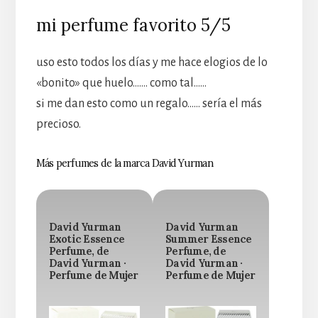
mi perfume favorito 5/5
uso esto todos los días y me hace elogios de lo
«bonito» que huelo……. como tal……
si me dan esto como un regalo…… sería el más
precioso.
Más perfumes de la marca David Yurman
David Yurman
David Yurman
Exotic Essence
Summer Essence
Perfume, de
Perfume, de
David Yurman ·
David Yurman ·
Perfume de Mujer
Perfume de Mujer