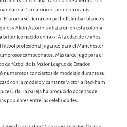
 cálida y sofisticada. Las notas de apertura son
 y mandarina. Cardamomo, pimiento y anís
. El aroma se cierra con pachulí, ámbar blanco y
iquiet y Alain Astorin trabajaron en esta colonia.
británico nacido en 1975. A la edad de 17 años,
 fútbol profesional jugando para el Manchester
 numerosos campeonatos. Más tarde jugó para el
po de fútbol de la Major League de Estados
ió numerosos conciertos de modelaje durante su
se casó con la modelo y cantante Victoria Beckham
pice Girls. La pareja ha producido docenas de
más populares entre las celebridades.
id Beckham Instinct Cologne David Beckham»