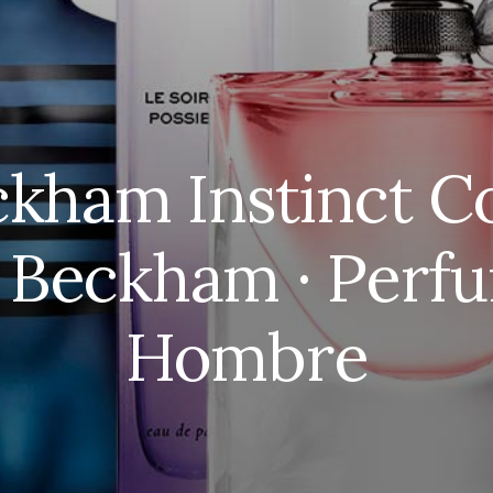
kham Instinct C
 Beckham · Perf
Hombre