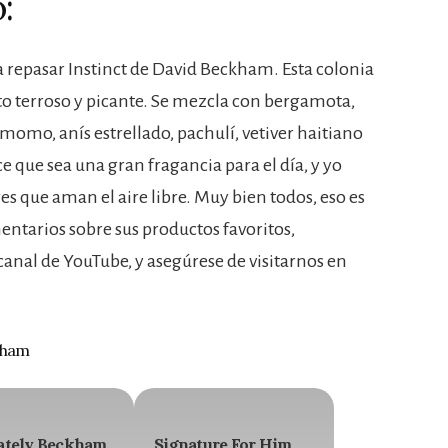
:
 a repasar Instinct de David Beckham. Esta colonia
cto terroso y picante. Se mezcla con bergamota,
omo, anís estrellado, pachulí, vetiver haitiano
e que sea una gran fragancia para el día, y yo
 que aman el aire libre. Muy bien todos, eso es
entarios sobre sus productos favoritos,
canal de YouTube, y asegúrese de visitarnos en
kham
ately Beckham
Signature For Him