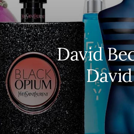
David Bec
David