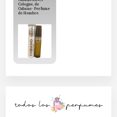
Cologne, de
Cubano · Perfume
de Hombre
Barra
lateral
principal