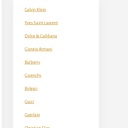
Calvin Klein
Yves Saint Laurent
Dolce & Gabbana
Giorgio Armani
Burberry
Givenchy
Bvlgari
Gucci
Guerlain