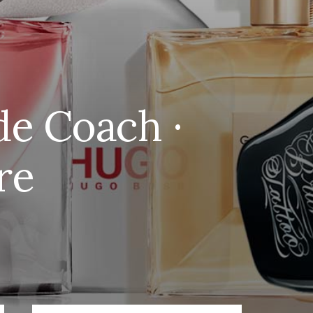
de Coach ·
re