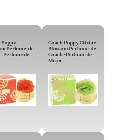
 Poppy
Coach Poppy Citrine
om Perfume, de
Blossom Perfume, de
 · Perfume de
Coach · Perfume de
Mujer