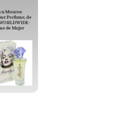
yn Monroe
ur Perfume, de
WORLDWIDE ·
me de Mujer