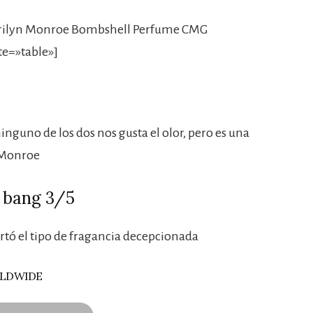
rilyn Monroe Bombshell Perfume CMG
e=»table»]
ninguno de los dos nos gusta el olor, pero es una
n Monroe
 bang 3/5
ó el tipo de fragancia decepcionada
ORLDWIDE