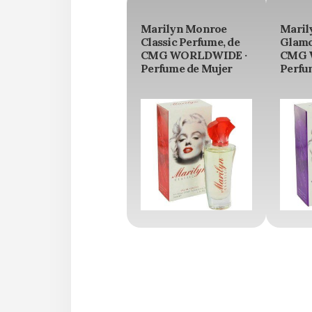
Marilyn Monroe
Maril
Classic Perfume, de
Glamo
CMG WORLDWIDE ·
CMG 
Perfume de Mujer
Perfu