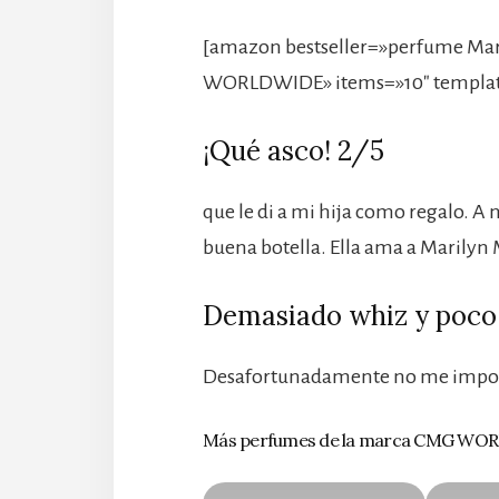
[amazon bestseller=»perfume Ma
WORLDWIDE» items=»10″ templat
¡Qué asco! 2/5
que le di a mi hija como regalo. A 
buena botella. Ella ama a Marily
Demasiado whiz y poco
Desafortunadamente no me import
Más perfumes de la marca CMG W