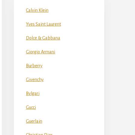
Calvin Klein
Yves Saint Laurent
Dolce & Gabbana
Giorgio Armani
Burberry
Givenchy
Bvlgari
Gucci
Guerlain