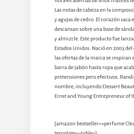
florales además de unos matices te
Las notas de cabeza en la composi
y agujas de cedro. El corazón saca 
descansan sobre una base de sánda
y almizcle. Este producto fue lanza
Estados Unidos. Nació en 2003 del
las ofertas de la marca se inspiran
barra de jabón hasta ropa que acaba
pretensiones pero efectivos. Randi
nombre, incluyendo Dessert Beauty
Ernst and Young Entrepreneur of 
[amazon bestseller=»perfume Cle
template=»table»]