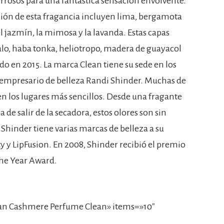
rrosos para una fantástica sensación envolvente.
ción de esta fragancia incluyen lima, bergamota
el jazmín, la mimosa y la lavanda. Estas capas
lo, haba tonka, heliotropo, madera de guayacol
do en 2015. La marca Clean tiene su sede en los
 empresario de belleza Randi Shinder. Muchas de
 en los lugares más sencillos. Desde una fragante
 de salir de la secadora, estos olores son sin
 Shinder tiene varias marcas de belleza a su
 y LipFusion. En 2008, Shinder recibió el premio
the Year Award.
an Cashmere Perfume Clean» items=»10″