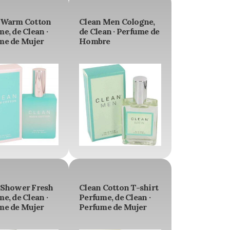
 Warm Cotton
Clean Men Cologne,
e, de Clean ·
de Clean · Perfume de
me de Mujer
Hombre
 Shower Fresh
Clean Cotton T-shirt
e, de Clean ·
Perfume, de Clean ·
me de Mujer
Perfume de Mujer