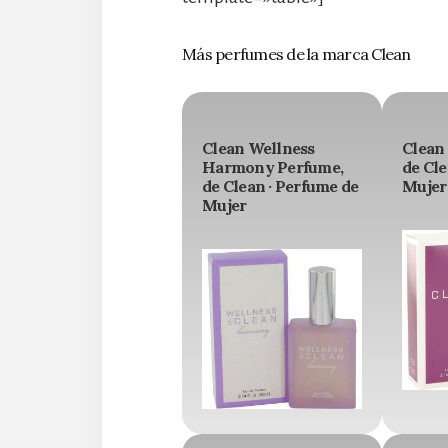
Más perfumes de la marca Clean
Clean Wellness
Clean
Harmony Perfume,
de Cle
de Clean · Perfume de
Mujer
Mujer