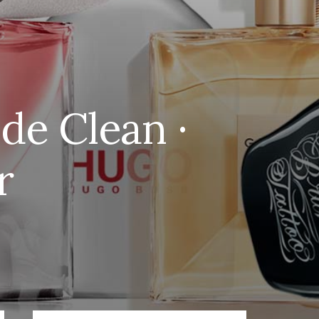
de Clean ·
r