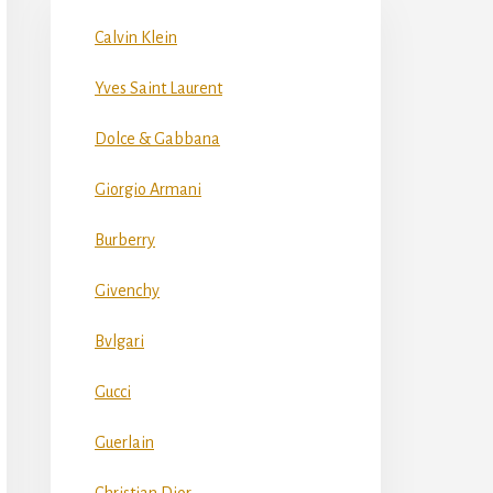
Calvin Klein
Yves Saint Laurent
Dolce & Gabbana
Giorgio Armani
Burberry
Givenchy
Bvlgari
Gucci
Guerlain