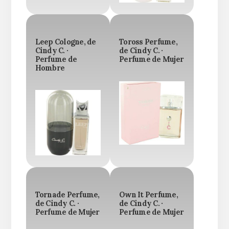
Leep Cologne, de
Toross Perfume,
Cindy C. ·
de Cindy C. ·
Perfume de
Perfume de Mujer
Hombre
Tornade Perfume,
Own It Perfume,
de Cindy C. ·
de Cindy C. ·
Perfume de Mujer
Perfume de Mujer