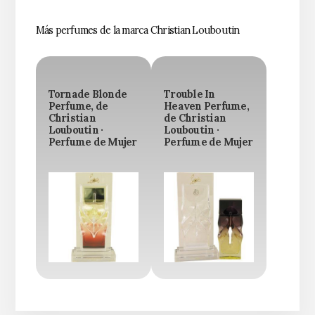
Más perfumes de la marca Christian Louboutin
Tornade Blonde
Trouble In
Perfume, de
Heaven Perfume,
Christian
de Christian
Louboutin ·
Louboutin ·
Perfume de Mujer
Perfume de Mujer