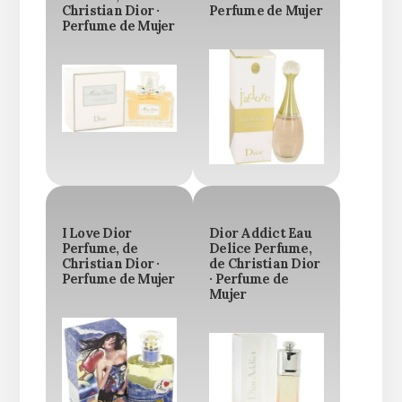
Christian Dior ·
Perfume de Mujer
Perfume de Mujer
I Love Dior
Dior Addict Eau
Perfume, de
Delice Perfume,
Christian Dior ·
de Christian Dior
Perfume de Mujer
· Perfume de
Mujer