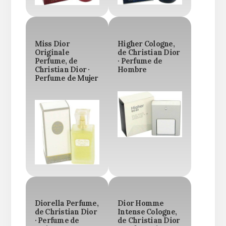
Miss Dior
Higher Cologne,
Originale
de Christian Dior
Perfume, de
· Perfume de
Christian Dior ·
Hombre
Perfume de Mujer
Diorella Perfume,
Dior Homme
de Christian Dior
Intense Cologne,
· Perfume de
de Christian Dior