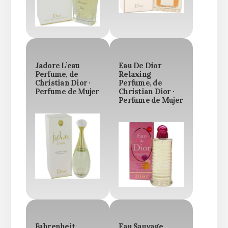
Jadore L’eau
Eau De Dior
Perfume, de
Relaxing
Christian Dior ·
Perfume, de
Perfume de Mujer
Christian Dior ·
Perfume de Mujer
Fahrenheit
Eau Sauvage