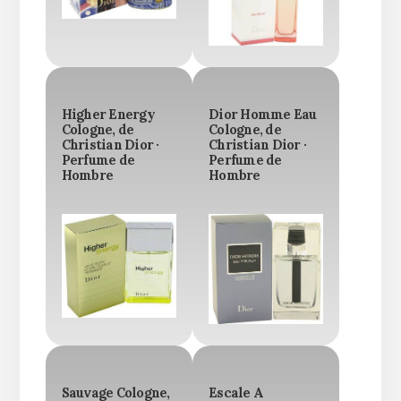
Higher Energy
Dior Homme Eau
Cologne, de
Cologne, de
Christian Dior ·
Christian Dior ·
Perfume de
Perfume de
Hombre
Hombre
Sauvage Cologne,
Escale A