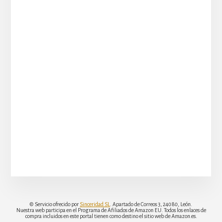
© Servicio ofrecido por
Sinceridad SL
. Apartado de Correos 3, 24080, León.
Nuestra web participa en el Programa de Afiliados de Amazon EU. Todos los enlaces de
compra incluidos en este portal tienen como destino el sitio web de Amazon.es.