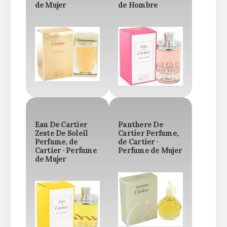
de Mujer
de Hombre
Eau De Cartier
Panthere De
Zeste De Soleil
Cartier Perfume,
Perfume, de
de Cartier ·
Cartier · Perfume
Perfume de Mujer
de Mujer