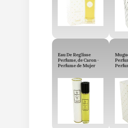
Eau De Reglisse
Mugue
Perfume, de Caron ·
Perfum
Perfume de Mujer
Perfu