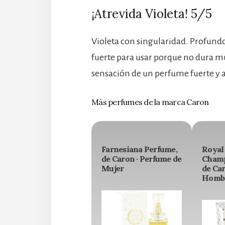
¡Atrevida Violeta! 5/5
Violeta con singularidad. Profundo
fuerte para usar porque no dura m
sensación de un perfume fuerte y 
Más perfumes de la marca Caron
Farnesiana Perfume,
Royal
de Caron · Perfume de
Champ
Mujer
de Car
Homb