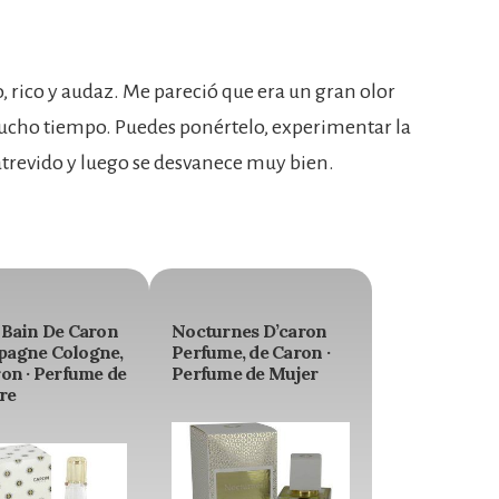
, rico y audaz. Me pareció que era un gran olor
ucho tiempo. Puedes ponértelo, experimentar la
atrevido y luego se desvanece muy bien.
 Bain De Caron
Nocturnes D’caron
agne Cologne,
Perfume, de Caron ·
on · Perfume de
Perfume de Mujer
re