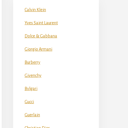
Calvin Klein
Yves Saint Laurent
Dolce & Gabbana
Giorgio Armani
Burberry
Givenchy
Bvlgari
Gucci
Guerlain