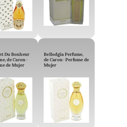
t Du Bonheur
Bellodgia Perfume,
e, de Caron ·
de Caron · Perfume de
me de Mujer
Mujer