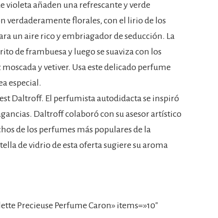
 de violeta añaden una refrescante y verde
n verdaderamente florales, con el lirio de los
ra un aire rico y embriagador de seducción. La
ito de frambuesa y luego se suaviza con los
 moscada y vetiver. Usa este delicado perfume
ea especial.
st Daltroff. El perfumista autodidacta se inspiró
agancias. Daltroff colaboró con su asesor artístico
chos de los perfumes más populares de la
ella de vidrio de esta oferta sugiere su aroma
ette Precieuse Perfume Caron» items=»10″